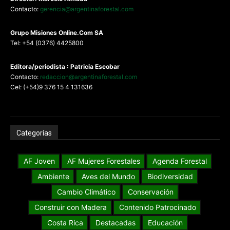
Contacto:
gerencia@argentinaforestal.com
G
rupo Misiones
Online.Com
SA
Tel: +54 (0376) 4425800
Editora/periodista : Patricia Escobar
Contacto:
redaccion@argentinaforestal.com
Cel: (+54)9 376 15 4 131636
Categorías
AF Joven
AF Mujeres Forestales
Agenda Forestal
Ambiente
Aves del Mundo
Biodiversidad
Cambio Climático
Conservación
Construir con Madera
Contenido Patrocinado
Costa Rica
Destacadas
Educación