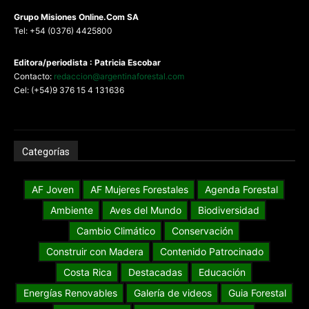
G
rupo Misiones
Online.Com
SA
Tel: +54 (0376) 4425800
Editora/periodista : Patricia Escobar
Contacto:
redaccion@argentinaforestal.com
Cel: (+54)9 376 15 4 131636
Categorías
AF Joven
AF Mujeres Forestales
Agenda Forestal
Ambiente
Aves del Mundo
Biodiversidad
Cambio Climático
Conservación
Construir con Madera
Contenido Patrocinado
Costa Rica
Destacadas
Educación
Energías Renovables
Galería de videos
Guia Forestal