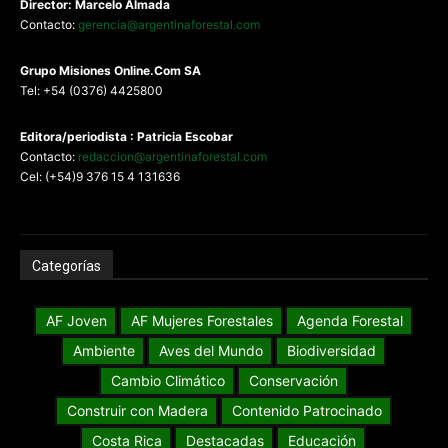
Director: Marcelo Almada
Contacto:
gerencia@argentinaforestal.com
G
rupo Misiones
Online.Com
SA
Tel: +54 (0376) 4425800
Editora/periodista : Patricia Escobar
Contacto:
redaccion@argentinaforestal.com
Cel: (+54)9 376 15 4 131636
Categorías
AF Joven
AF Mujeres Forestales
Agenda Forestal
Ambiente
Aves del Mundo
Biodiversidad
Cambio Climático
Conservación
Construir con Madera
Contenido Patrocinado
Costa Rica
Destacadas
Educación