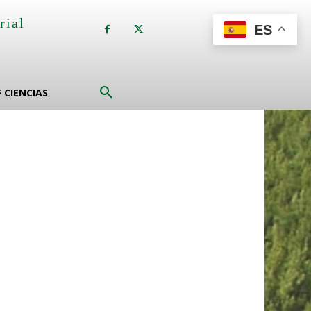
rial
ES
a
F CIENCIAS