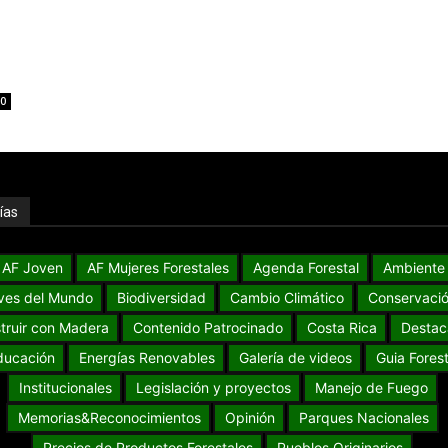
0
ías
AF Joven
AF Mujeres Forestales
Agenda Forestal
Ambiente
ves del Mundo
Biodiversidad
Cambio Climático
Conservaci
truir con Madera
Contenido Patrocinado
Costa Rica
Destac
ducación
Energías Renovables
Galería de videos
Guia Forest
Institucionales
Legislación y proyectos
Manejo de Fuego
Memorias&Reconocimientos
Opinión
Parques Nacionales
Precios de Productos Forestales
Pueblos Originarios