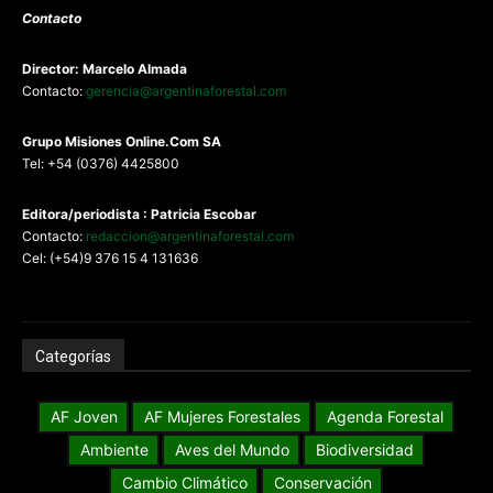
Contacto
Director: Marcelo Almada
Contacto:
gerencia@argentinaforestal.com
G
rupo Misiones
Online.Com
SA
Tel: +54 (0376) 4425800
Editora/periodista : Patricia Escobar
Contacto:
redaccion@argentinaforestal.com
Cel: (+54)9 376 15 4 131636
Categorías
AF Joven
AF Mujeres Forestales
Agenda Forestal
Ambiente
Aves del Mundo
Biodiversidad
Cambio Climático
Conservación