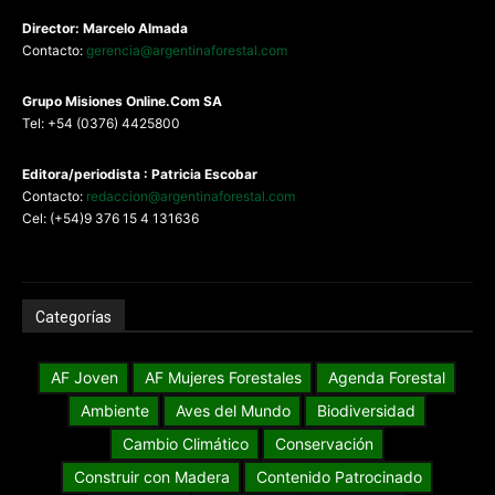
Director: Marcelo Almada
Contacto:
gerencia@argentinaforestal.com
G
rupo Misiones
Online.Com
SA
Tel: +54 (0376) 4425800
Editora/periodista : Patricia Escobar
Contacto:
redaccion@argentinaforestal.com
Cel: (+54)9 376 15 4 131636
Categorías
AF Joven
AF Mujeres Forestales
Agenda Forestal
Ambiente
Aves del Mundo
Biodiversidad
Cambio Climático
Conservación
Construir con Madera
Contenido Patrocinado