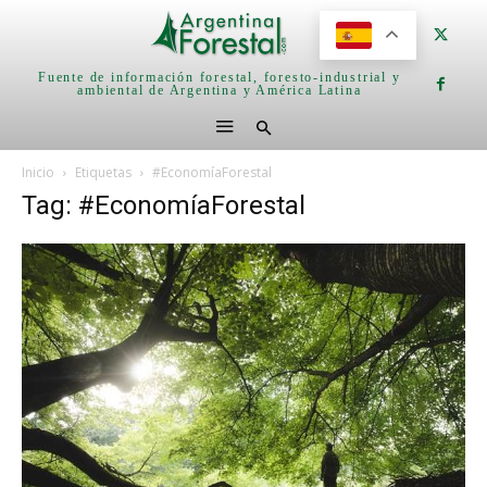
Fuente de información forestal, foresto-industrial y
ambiental de Argentina y América Latina
Inicio
Etiquetas
#EconomíaForestal
Tag: #EconomíaForestal