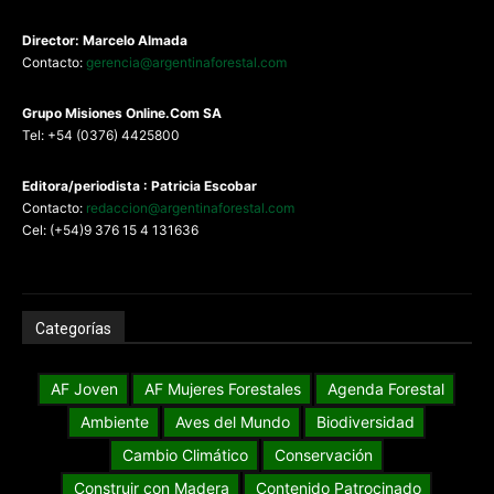
Director: Marcelo Almada
Contacto:
gerencia@argentinaforestal.com
G
rupo Misiones
Online.Com
SA
Tel: +54 (0376) 4425800
Editora/periodista : Patricia Escobar
Contacto:
redaccion@argentinaforestal.com
Cel: (+54)9 376 15 4 131636
Categorías
AF Joven
AF Mujeres Forestales
Agenda Forestal
Ambiente
Aves del Mundo
Biodiversidad
Cambio Climático
Conservación
Construir con Madera
Contenido Patrocinado