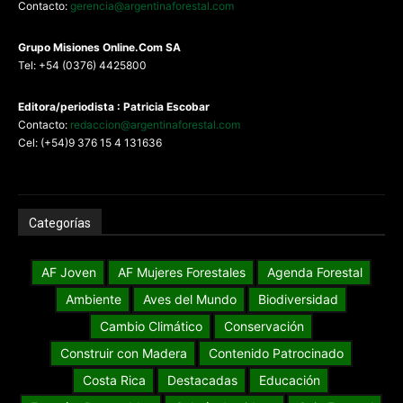
Contacto:
gerencia@argentinaforestal.com
G
rupo Misiones
Online.Com
SA
Tel: +54 (0376) 4425800
Editora/periodista : Patricia Escobar
Contacto:
redaccion@argentinaforestal.com
Cel: (+54)9 376 15 4 131636
Categorías
AF Joven
AF Mujeres Forestales
Agenda Forestal
Ambiente
Aves del Mundo
Biodiversidad
Cambio Climático
Conservación
Construir con Madera
Contenido Patrocinado
Costa Rica
Destacadas
Educación