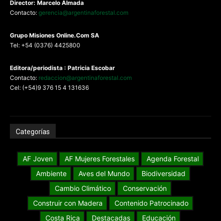
Director: Marcelo Almada
Contacto:
gerencia@argentinaforestal.com
G
rupo Misiones
Online.Com
SA
Tel: +54 (0376) 4425800
Editora/periodista : Patricia Escobar
Contacto:
redaccion@argentinaforestal.com
Cel: (+54)9 376 15 4 131636
Categorías
AF Joven
AF Mujeres Forestales
Agenda Forestal
Ambiente
Aves del Mundo
Biodiversidad
Cambio Climático
Conservación
Construir con Madera
Contenido Patrocinado
Costa Rica
Destacadas
Educación