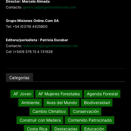
Director: Marcelo Almada
Contacto:
gerencia@argentinaforestal.com
G
rupo Misiones
Online.Com
SA
Tel: +54 (0376) 4425800
Editora/periodista : Patricia Escobar
Contacto:
redaccion@argentinaforestal.com
Cel: (+54)9 376 15 4 131636
Categorías
AF Joven
AF Mujeres Forestales
Agenda Forestal
Ambiente
Aves del Mundo
Biodiversidad
Cambio Climático
Conservación
Construir con Madera
Contenido Patrocinado
Costa Rica
Destacadas
Educación