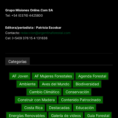
G
rupo Misiones
Online.Com
SA
Tel: +54 (0376) 4425800
Editora/periodista : Patricia Escobar
Contacto:
redaccion@argentinaforestal.com
Cel: (+54)9 376 15 4 131636
Categorías
AF Joven
AF Mujeres Forestales
Agenda Forestal
Ambiente
Aves del Mundo
Biodiversidad
Cambio Climático
Conservación
Construir con Madera
Contenido Patrocinado
Costa Rica
Destacadas
Educación
Energías Renovables
Galería de videos
Guia Forestal