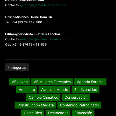
Contacto:
gerencia@argentinaforestal.com
G
rupo Misiones
Online.Com
SA
Tel: +54 (0376) 4425800
Editora/periodista : Patricia Escobar
Contacto:
redaccion@argentinaforestal.com
Cel: (+54)9 376 15 4 131636
Categorías
AF Joven
AF Mujeres Forestales
Agenda Forestal
Ambiente
Aves del Mundo
Biodiversidad
Cambio Climático
Conservación
Construir con Madera
Contenido Patrocinado
Costa Rica
Destacadas
Educación