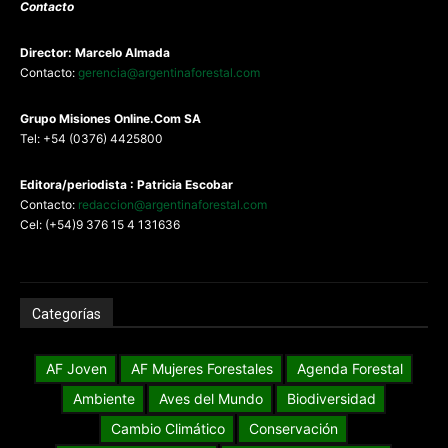
Contacto
Director: Marcelo Almada
Contacto:
gerencia@argentinaforestal.com
G
rupo Misiones
Online.Com
SA
Tel: +54 (0376) 4425800
Editora/periodista : Patricia Escobar
Contacto:
redaccion@argentinaforestal.com
Cel: (+54)9 376 15 4 131636
Categorías
AF Joven
AF Mujeres Forestales
Agenda Forestal
Ambiente
Aves del Mundo
Biodiversidad
Cambio Climático
Conservación