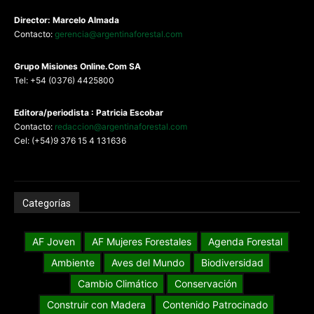
Director: Marcelo Almada
Contacto:
gerencia@argentinaforestal.com
G
rupo Misiones
Online.Com
SA
Tel: +54 (0376) 4425800
Editora/periodista : Patricia Escobar
Contacto:
redaccion@argentinaforestal.com
Cel: (+54)9 376 15 4 131636
Categorías
AF Joven
AF Mujeres Forestales
Agenda Forestal
Ambiente
Aves del Mundo
Biodiversidad
Cambio Climático
Conservación
Construir con Madera
Contenido Patrocinado