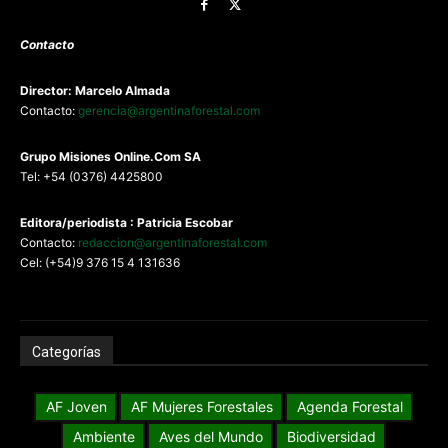
Contacto
Director: Marcelo Almada
Contacto:
gerencia@argentinaforestal.com
G
rupo Misiones
Online.Com
SA
Tel: +54 (0376) 4425800
Editora/periodista : Patricia Escobar
Contacto:
redaccion@argentinaforestal.com
Cel: (+54)9 376 15 4 131636
Categorías
AF Joven
AF Mujeres Forestales
Agenda Forestal
Ambiente
Aves del Mundo
Biodiversidad