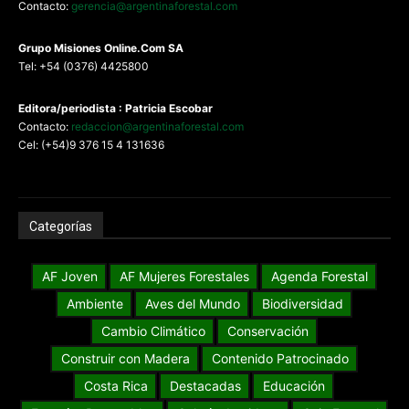
Contacto:
gerencia@argentinaforestal.com
G
rupo Misiones
Online.Com
SA
Tel: +54 (0376) 4425800
Editora/periodista : Patricia Escobar
Contacto:
redaccion@argentinaforestal.com
Cel: (+54)9 376 15 4 131636
Categorías
AF Joven
AF Mujeres Forestales
Agenda Forestal
Ambiente
Aves del Mundo
Biodiversidad
Cambio Climático
Conservación
Construir con Madera
Contenido Patrocinado
Costa Rica
Destacadas
Educación