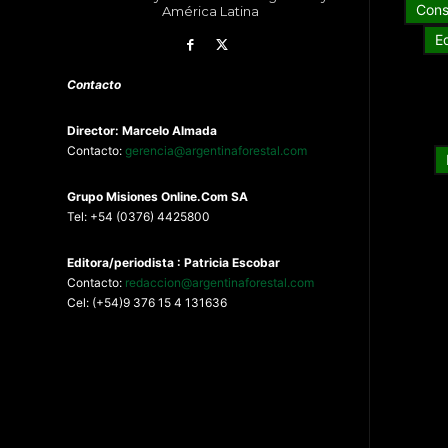
Cons
América Latina
E
Contacto
Director: Marcelo Almada
Contacto:
gerencia@argentinaforestal.com
G
rupo Misiones
Online.Com
SA
Tel: +54 (0376) 4425800
Editora/periodista : Patricia Escobar
Contacto:
redaccion@argentinaforestal.com
Cel: (+54)9 376 15 4 131636