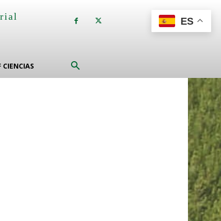
rial
ES
a
F CIENCIAS