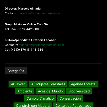
Director: Marcelo Almada
Contacto:
gerencia@argentinaforestal.com
G
rupo Misiones
Online.Com
SA
Tel: +54 (0376) 4425800
Editora/periodista : Patricia Escobar
Contacto:
redaccion@argentinaforestal.com
Cel: (+54)9 376 15 4 131636
Categorías
AF Joven
AF Mujeres Forestales
Agenda Forestal
Ambiente
Aves del Mundo
Biodiversidad
Cambio Climático
Conservación
Construir con Madera
Contenido Patrocinado