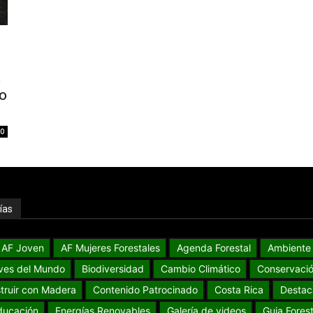
a
o
0
ías
AF Joven
AF Mujeres Forestales
Agenda Forestal
Ambiente
ves del Mundo
Biodiversidad
Cambio Climático
Conservaci
truir con Madera
Contenido Patrocinado
Costa Rica
Destac
ducación
Energías Renovables
Galería de videos
Guia Forest