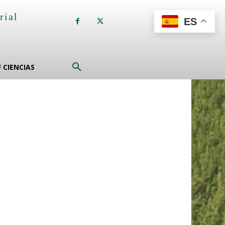
rial
ES
a
F CIENCIAS