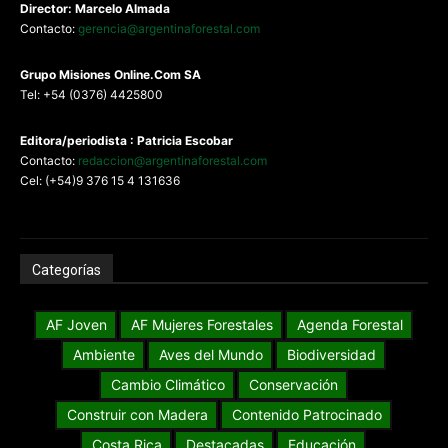
Director: Marcelo Almada
Contacto:
gerencia@argentinaforestal.com
G
rupo Misiones
Online.Com
SA
Tel: +54 (0376) 4425800
Editora/periodista : Patricia Escobar
Contacto:
redaccion@argentinaforestal.com
Cel: (+54)9 376 15 4 131636
Categorías
AF Joven
AF Mujeres Forestales
Agenda Forestal
Ambiente
Aves del Mundo
Biodiversidad
Cambio Climático
Conservación
Construir con Madera
Contenido Patrocinado
Costa Rica
Destacadas
Educación