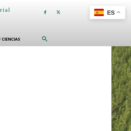
rial
ES
a
F CIENCIAS