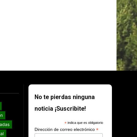
No te pierdas ninguna
noticia ¡Suscribite!
ón
*
indica que es obligatorio
adas
*
Dirección de correo electrónico
al