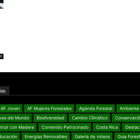
,
0
ías
AF Joven
AF Mujeres Forestales
Agenda Forestal
Ambiente
ves del Mundo
Biodiversidad
Cambio Climático
Conservaci
truir con Madera
Contenido Patrocinado
Costa Rica
Destac
ducación
Energías Renovables
Galería de videos
Guia Forest