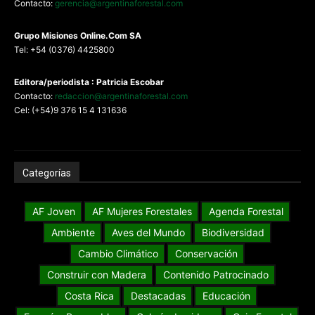
Contacto:
gerencia@argentinaforestal.com
G
rupo Misiones
Online.Com
SA
Tel: +54 (0376) 4425800
Editora/periodista : Patricia Escobar
Contacto:
redaccion@argentinaforestal.com
Cel: (+54)9 376 15 4 131636
Categorías
AF Joven
AF Mujeres Forestales
Agenda Forestal
Ambiente
Aves del Mundo
Biodiversidad
Cambio Climático
Conservación
Construir con Madera
Contenido Patrocinado
Costa Rica
Destacadas
Educación