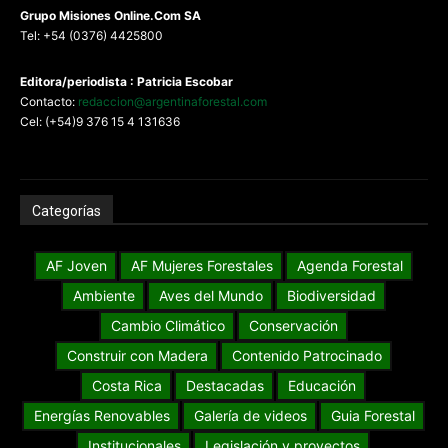
G
rupo Misiones
Online.Com
SA
Tel: +54 (0376) 4425800
Editora/periodista : Patricia Escobar
Contacto:
redaccion@argentinaforestal.com
Cel: (+54)9 376 15 4 131636
Categorías
AF Joven
AF Mujeres Forestales
Agenda Forestal
Ambiente
Aves del Mundo
Biodiversidad
Cambio Climático
Conservación
Construir con Madera
Contenido Patrocinado
Costa Rica
Destacadas
Educación
Energías Renovables
Galería de videos
Guia Forestal
Institucionales
Legislación y proyectos