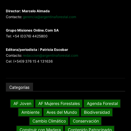
Director: Marcelo Almada
Contacto:
gerencia@argentinaforestal.com
G
rupo Misiones
Online.Com
SA
Tel: +54 (0376) 4425800
Editora/periodista : Patricia Escobar
Contacto:
redaccion@argentinaforestal.com
Cel: (+54)9 376 15 4 131636
Categorías
AF Joven
AF Mujeres Forestales
Agenda Forestal
Ambiente
Aves del Mundo
Biodiversidad
Cambio Climático
Conservación
Construir con Madera
Contenido Patrocinado