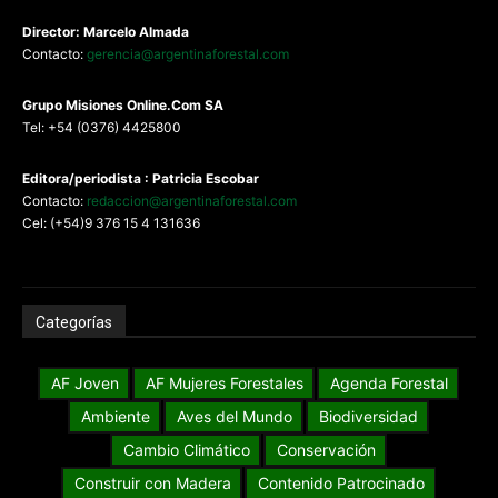
Director: Marcelo Almada
Contacto:
gerencia@argentinaforestal.com
G
rupo Misiones
Online.Com
SA
Tel: +54 (0376) 4425800
Editora/periodista : Patricia Escobar
Contacto:
redaccion@argentinaforestal.com
Cel: (+54)9 376 15 4 131636
Categorías
AF Joven
AF Mujeres Forestales
Agenda Forestal
Ambiente
Aves del Mundo
Biodiversidad
Cambio Climático
Conservación
Construir con Madera
Contenido Patrocinado