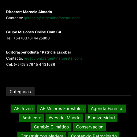
Director: Marcelo Almada
Contacto:
gerencia@argentinaforestal.com
G
rupo Misiones
Online.Com
SA
Tel: +54 (0376) 4425800
Editora/periodista : Patricia Escobar
Contacto:
redaccion@argentinaforestal.com
Cel: (+54)9 376 15 4 131636
Categorías
AF Joven
AF Mujeres Forestales
Agenda Forestal
Ambiente
Aves del Mundo
Biodiversidad
Cambio Climático
Conservación
Construir con Madera
Contenido Patrocinado