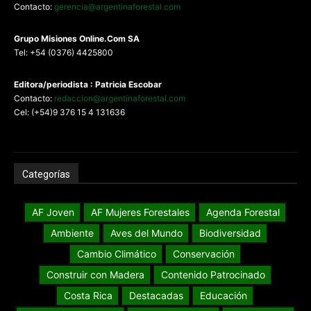
Contacto:
gerencia@argentinaforestal.com
G
rupo Misiones
Online.Com
SA
Tel: +54 (0376) 4425800
Editora/periodista : Patricia Escobar
Contacto:
redaccion@argentinaforestal.com
Cel: (+54)9 376 15 4 131636
Categorías
AF Joven
AF Mujeres Forestales
Agenda Forestal
Ambiente
Aves del Mundo
Biodiversidad
Cambio Climático
Conservación
Construir con Madera
Contenido Patrocinado
Costa Rica
Destacadas
Educación