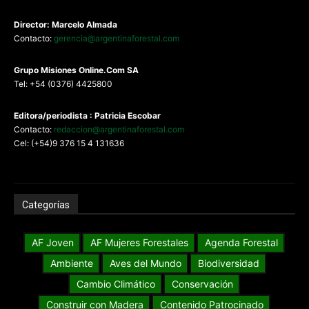
Director: Marcelo Almada
Contacto:
gerencia@argentinaforestal.com
G
rupo Misiones
Online.Com
SA
Tel: +54 (0376) 4425800
Editora/periodista : Patricia Escobar
Contacto:
redaccion@argentinaforestal.com
Cel: (+54)9 376 15 4 131636
Categorías
AF Joven
AF Mujeres Forestales
Agenda Forestal
Ambiente
Aves del Mundo
Biodiversidad
Cambio Climático
Conservación
Construir con Madera
Contenido Patrocinado