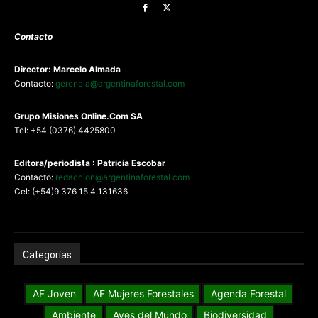
Contacto
Director: Marcelo Almada
Contacto:
gerencia@argentinaforestal.com
G
rupo Misiones
Online.Com
SA
Tel: +54 (0376) 4425800
Editora/periodista : Patricia Escobar
Contacto:
redaccion@argentinaforestal.com
Cel: (+54)9 376 15 4 131636
Categorías
AF Joven
AF Mujeres Forestales
Agenda Forestal
Ambiente
Aves del Mundo
Biodiversidad