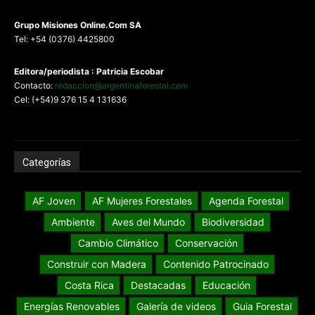
G
rupo Misiones
Online.Com
SA
Tel: +54 (0376) 4425800
Editora/periodista : Patricia Escobar
Contacto:
redaccion@argentinaforestal.com
Cel: (+54)9 376 15 4 131636
Categorías
AF Joven
AF Mujeres Forestales
Agenda Forestal
Ambiente
Aves del Mundo
Biodiversidad
Cambio Climático
Conservación
Construir con Madera
Contenido Patrocinado
Costa Rica
Destacadas
Educación
Energías Renovables
Galería de videos
Guia Forestal