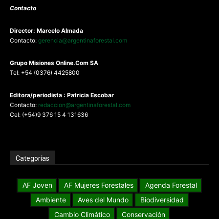
Contacto
Director: Marcelo Almada
Contacto:
gerencia@argentinaforestal.com
G
rupo Misiones
Online.Com
SA
Tel: +54 (0376) 4425800
Editora/periodista : Patricia Escobar
Contacto:
redaccion@argentinaforestal.com
Cel: (+54)9 376 15 4 131636
Categorías
AF Joven
AF Mujeres Forestales
Agenda Forestal
Ambiente
Aves del Mundo
Biodiversidad
Cambio Climático
Conservación