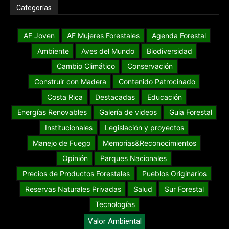
Categorías
AF Joven
AF Mujeres Forestales
Agenda Forestal
Ambiente
Aves del Mundo
Biodiversidad
Cambio Climático
Conservación
Construir con Madera
Contenido Patrocinado
Costa Rica
Destacadas
Educación
Energías Renovables
Galería de videos
Guia Forestal
Institucionales
Legislación y proyectos
Manejo de Fuego
Memorias&Reconocimientos
Opinión
Parques Nacionales
Precios de Productos Forestales
Pueblos Originarios
Reservas Naturales Privadas
Salud
Sur Forestal
Tecnologías
Valor Ambiental