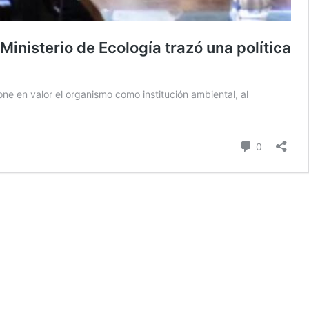
inisterio de Ecología trazó una política
e en valor el organismo como institución ambiental, al
comentari
0