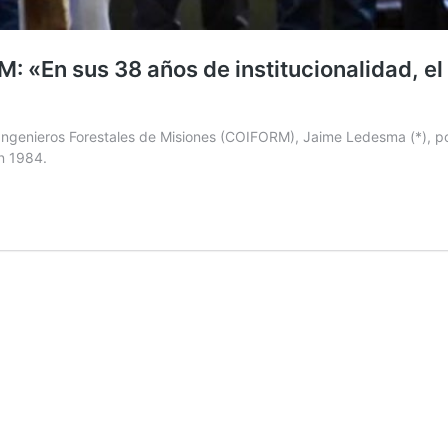
«En sus 38 años de institucionalidad, el M
Ingenieros Forestales de Misiones (COIFORM), Jaime Ledesma (*), pon
en 1984.