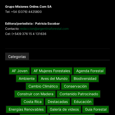
G
rupo Misiones
Online.Com
SA
Tel: +54 (0376) 4425800
Editora/periodista : Patricia Escobar
Contacto:
redaccion@argentinaforestal.com
Cel: (+54)9 376 15 4 131636
Categorías
AF Joven
AF Mujeres Forestales
Agenda Forestal
Ambiente
Aves del Mundo
Biodiversidad
Cambio Climático
Conservación
Construir con Madera
Contenido Patrocinado
Costa Rica
Destacadas
Educación
Energías Renovables
Galería de videos
Guia Forestal