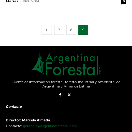
Matias
-
30/08/2004
0
7
8
9
Fuente de información forestal, foresto-industrial y ambiental de
Argentina y América Latina
Contacto
Director: Marcelo Almada
Contacto:
gerencia@argentinaforestal.com