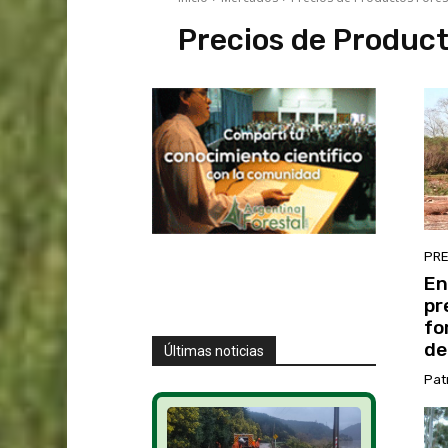
Precios de Product
PRE
En
pr
fo
de
Últimas noticias
Pat