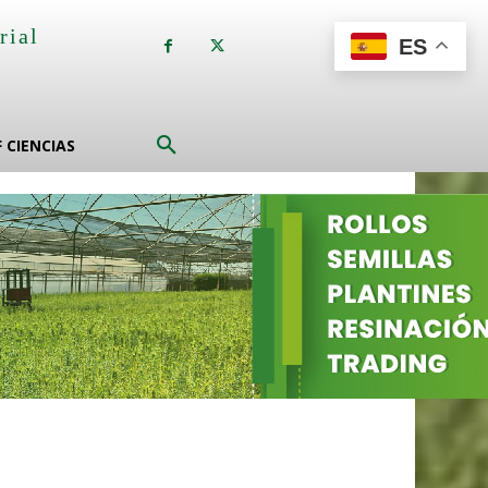
rial
ES
a
F CIENCIAS