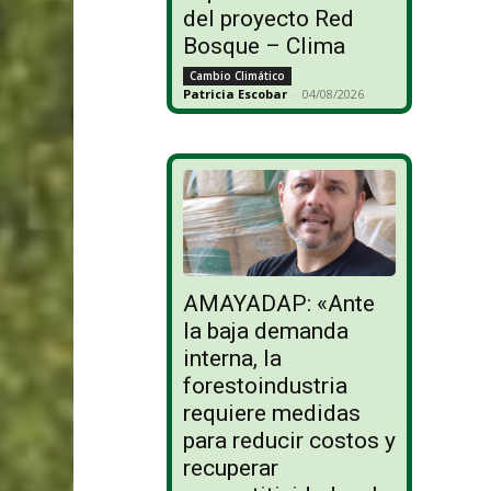
del proyecto Red
Bosque – Clima
Cambio Climático
Patricia Escobar
-
04/08/2026
AMAYADAP: «Ante
la baja demanda
interna, la
forestoindustria
requiere medidas
para reducir costos y
recuperar