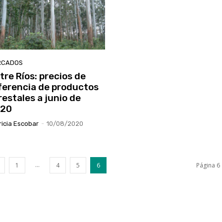
RCADOS
tre Ríos: precios de
ferencia de productos
restales a junio de
20
ricia Escobar
-
10/08/2020
...
1
4
5
6
Página 6