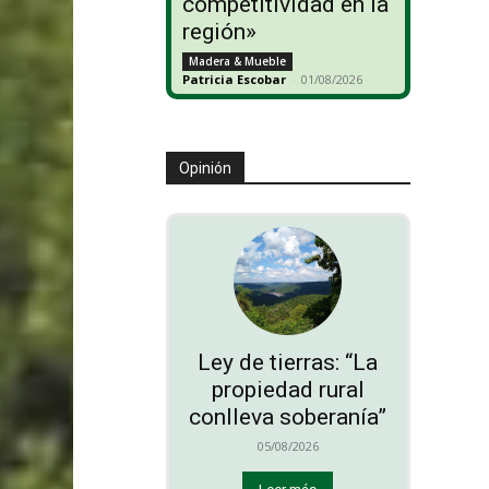
competitividad en la
región»
Madera & Mueble
Patricia Escobar
-
01/08/2026
Opinión
Ley de tierras: “La
propiedad rural
conlleva soberanía”
05/08/2026