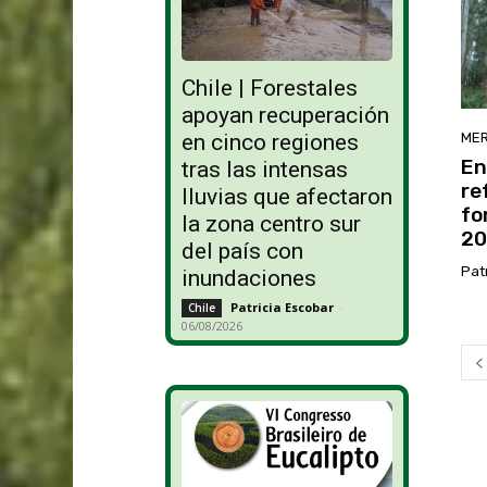
Chile | Forestales
apoyan recuperación
en cinco regiones
ME
En
tras las intensas
re
lluvias que afectaron
fo
la zona centro sur
20
del país con
Pat
inundaciones
Patricia Escobar
-
Chile
06/08/2026