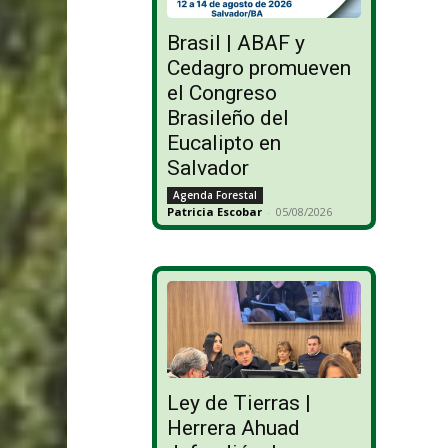
Brasil | ABAF y
Cedagro promueven
el Congreso
Brasileño del
Eucalipto en
Salvador
Agenda Forestal
Patricia Escobar
-
05/08/2026
Ley de Tierras |
Herrera Ahuad