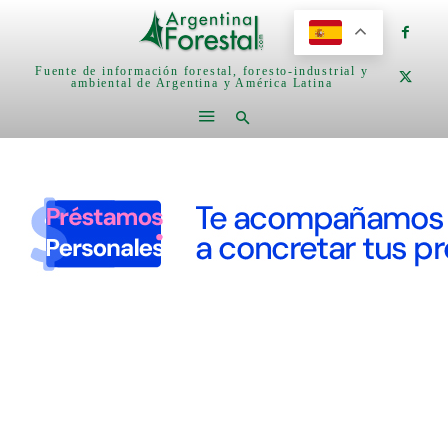
Fuente de información forestal, foresto-industrial y
ambiental de Argentina y América Latina