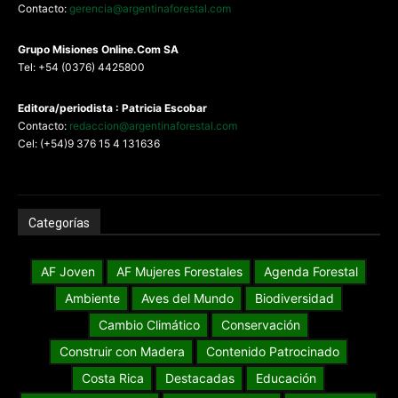
Contacto:
gerencia@argentinaforestal.com
G
rupo Misiones
Online.Com
SA
Tel: +54 (0376) 4425800
Editora/periodista : Patricia Escobar
Contacto:
redaccion@argentinaforestal.com
Cel: (+54)9 376 15 4 131636
Categorías
AF Joven
AF Mujeres Forestales
Agenda Forestal
Ambiente
Aves del Mundo
Biodiversidad
Cambio Climático
Conservación
Construir con Madera
Contenido Patrocinado
Costa Rica
Destacadas
Educación