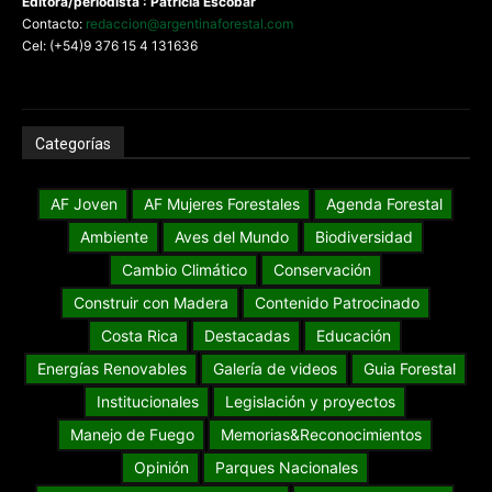
Editora/periodista : Patricia Escobar
Contacto:
redaccion@argentinaforestal.com
Cel: (+54)9 376 15 4 131636
Categorías
AF Joven
AF Mujeres Forestales
Agenda Forestal
Ambiente
Aves del Mundo
Biodiversidad
Cambio Climático
Conservación
Construir con Madera
Contenido Patrocinado
Costa Rica
Destacadas
Educación
Energías Renovables
Galería de videos
Guia Forestal
Institucionales
Legislación y proyectos
Manejo de Fuego
Memorias&Reconocimientos
Opinión
Parques Nacionales