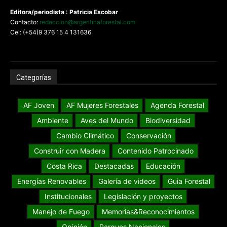
Editora/periodista : Patricia Escobar
Contacto:
redaccion@argentinaforestal.com
Cel: (+54)9 376 15 4 131636
Categorías
AF Joven
AF Mujeres Forestales
Agenda Forestal
Ambiente
Aves del Mundo
Biodiversidad
Cambio Climático
Conservación
Construir con Madera
Contenido Patrocinado
Costa Rica
Destacadas
Educación
Energías Renovables
Galería de videos
Guia Forestal
Institucionales
Legislación y proyectos
Manejo de Fuego
Memorias&Reconocimientos
Opinión
Parques Nacionales