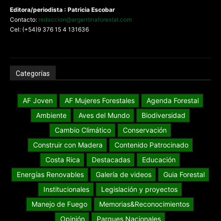
Editora/periodista : Patricia Escobar
Contacto:
redaccion@argentinaforestal.com
Cel: (+54)9 376 15 4 131636
Categorías
AF Joven
AF Mujeres Forestales
Agenda Forestal
Ambiente
Aves del Mundo
Biodiversidad
Cambio Climático
Conservación
Construir con Madera
Contenido Patrocinado
Costa Rica
Destacadas
Educación
Energías Renovables
Galería de videos
Guia Forestal
Institucionales
Legislación y proyectos
Manejo de Fuego
Memorias&Reconocimientos
Opinión
Parques Nacionales