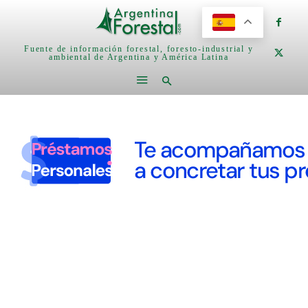
Fuente de información forestal, foresto-industrial y
ambiental de Argentina y América Latina