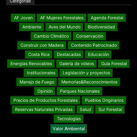
Categorías
AF Joven
AF Mujeres Forestales
Agenda Forestal
Ambiente
Aves del Mundo
Biodiversidad
Cambio Climático
Conservación
Construir con Madera
Contenido Patrocinado
Costa Rica
Destacadas
Educación
Energías Renovables
Galería de videos
Guia Forestal
Institucionales
Legislación y proyectos
Manejo de Fuego
Memorias&Reconocimientos
Opinión
Parques Nacionales
Precios de Productos Forestales
Pueblos Originarios
Reservas Naturales Privadas
Salud
Sur Forestal
Tecnologías
Valor Ambiental