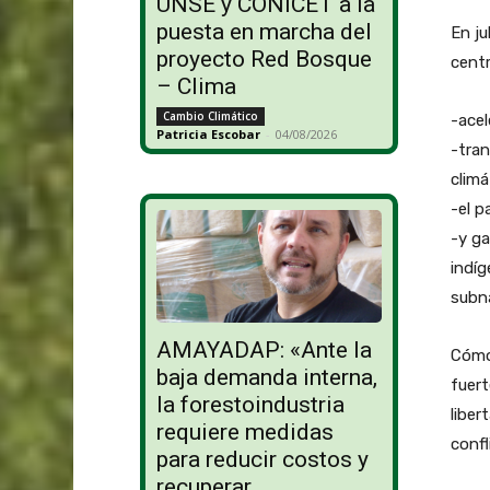
UNSE y CONICET a la
puesta en marcha del
En ju
proyecto Red Bosque
centr
– Clima
Cambio Climático
-acel
Patricia Escobar
-
04/08/2026
-tran
climá
-el p
-y ga
indíg
subna
AMAYADAP: «Ante la
Cómo 
baja demanda interna,
fuert
la forestoindustria
liber
requiere medidas
confl
para reducir costos y
recuperar