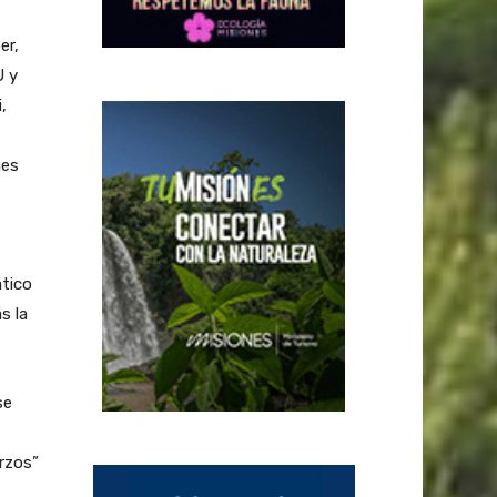
er,
U y
,
nes
ático
s la
se
rzos”