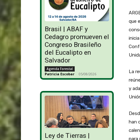
ARGEN
que e
Brasil | ABAF y
conse
Cedagro promueven el
inici
Congreso Brasileño
Confe
del Eucalipto en
Unid
Salvador
Agenda Forestal
La re
Patricia Escobar
-
05/08/2026
reúne
y ad
Unió
Desde
han c
calen
Ley de Tierras |
para 