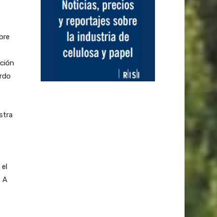
bre
cción
erdo
stra
 el
. A