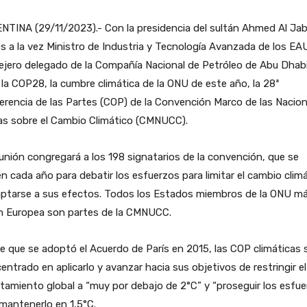
TINA (29/11/2023).- Con la presidencia del sultán Ahmed Al Jab
s a la vez Ministro de Industria y Tecnología Avanzada de los EA
jero delegado de la Compañía Nacional de Petróleo de Abu Dhabi
a la COP28, la cumbre climática de la ONU de este año, la 28ª
rencia de las Partes (COP) de la Convención Marco de las Nacio
as sobre el Cambio Climático (CMNUCC).
unión congregará a los 198 signatarios de la convención, que se
n cada año para debatir los esfuerzos para limitar el cambio clim
aptarse a sus efectos. Todos los Estados miembros de la ONU má
n Europea son partes de la CMNUCC.
 que se adoptó el Acuerdo de París en 2015, las COP climáticas 
entrado en aplicarlo y avanzar hacia sus objetivos de restringir el
tamiento global a “muy por debajo de 2°C” y “proseguir los esfue
mantenerlo en 1,5°C.