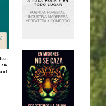
lican
 a la
brará
n