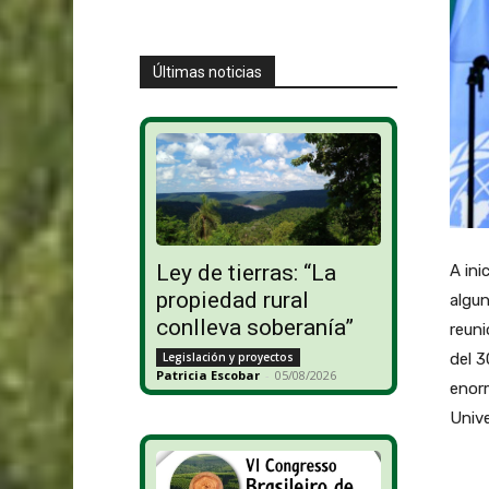
Últimas noticias
Ley de tierras: “La
A ini
propiedad rural
algun
conlleva soberanía”
reuni
del 3
Legislación y proyectos
Patricia Escobar
-
05/08/2026
enorm
Unive