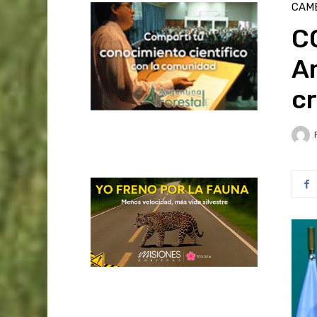
CAMB
CO
Am
cr