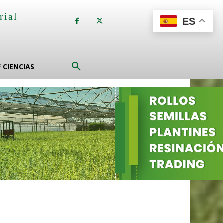
rial
ES
a
F CIENCIAS