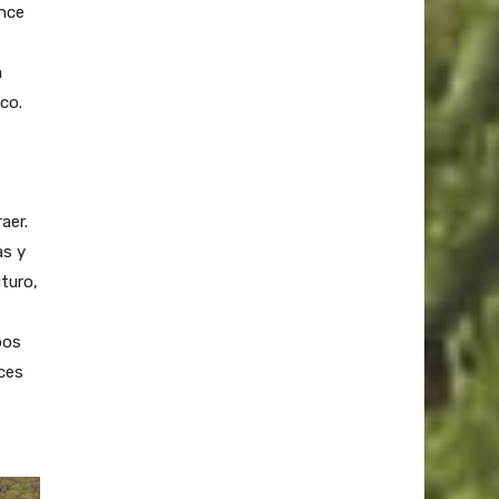
ance
a
co.
aer.
as y
turo,
pos
nces