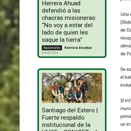
Herrera Ahuad
defendió a las
Uno d
chacras misioneras:
(Glob
“No voy a estar del
de Du
lado de quien les
recop
saque la tierra”
climá
Patricia Escobar
-
Nacionales
04/08/2026
de Pa
Se es
el ba
inclu
El in
mundo
Santiago del Estero |
princ
Fuerte respaldo
institucional de la
un in