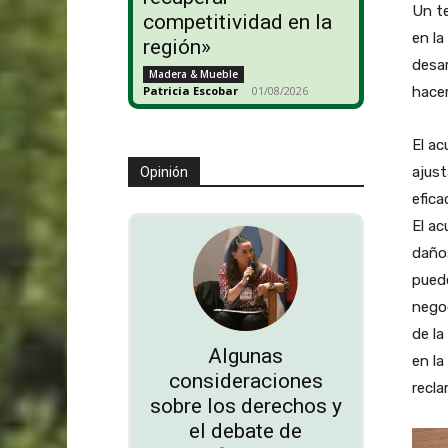
Un te
competitividad en la
en la
región»
desar
Madera & Mueble
hacer
Patricia Escobar
-
01/08/2026
El ac
ajust
Opinión
efica
El ac
daños
pued
nego
de la
Algunas
en la
consideraciones
recla
sobre los derechos y
el debate de