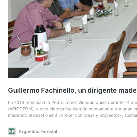
Guillermo Fachinello, un dirigente made
En 2018 reemplazó a Pedro López Vinader, quien durante 14 años 
(APICOFOM), y este viernes fue elegido nuevamente por unanimida
maderero el desafío será «crecer con ideas y proyectos», sostie
Argentina Forestal