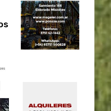
os
285