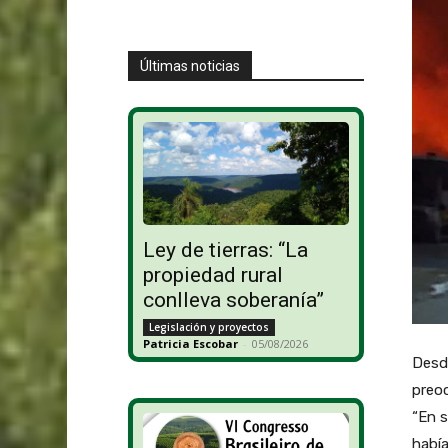
Últimas noticias
Ley de tierras: “La
propiedad rural
conlleva soberanía”
Legislación y proyectos
Patricia Escobar
-
05/08/2026
Desde
preoc
“En 
habí