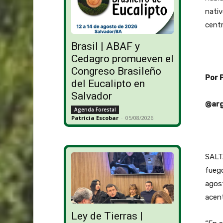
nativ
centr
Brasil | ABAF y
Cedagro promueven el
Congreso Brasileño
Por 
del Eucalipto en
Salvador
@arg
Agenda Forestal
Patricia Escobar
-
05/08/2026
SALTA
fuego
agos
acen
Ley de Tierras |