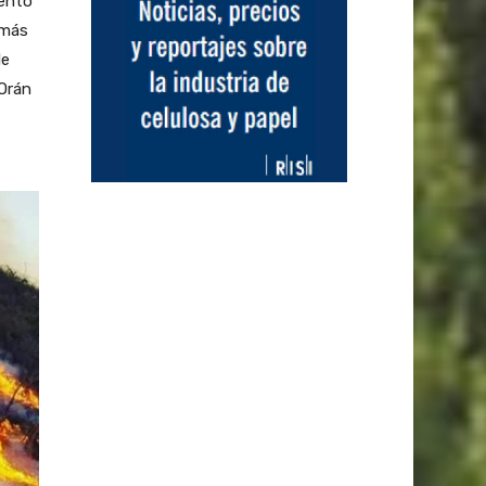
mento
 más
de
Orán