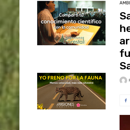
AMB
Sa
h
ar
fu
S