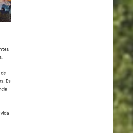
s
antes
s.
 de
as. Es
ncia
 vida