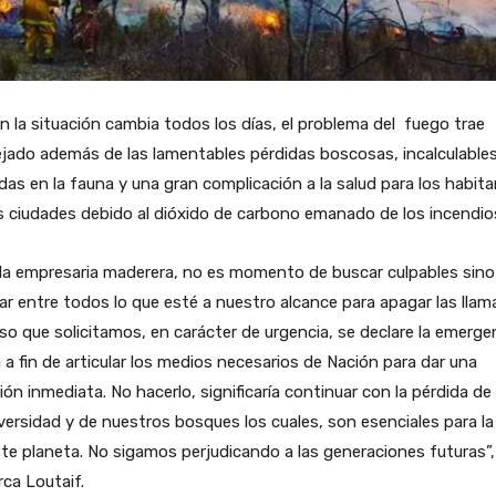
en la situación cambia todos los días, el problema del fuego trae
jado además de las lamentables pérdidas boscosas, incalculable
das en la fauna y una gran complicación a la salud para los habit
s ciudades debido al dióxido de carbono emanado de los incendio
la empresaria maderera, no es momento de buscar culpables sino
zar entre todos lo que esté a nuestro alcance para apagar las llam
so que solicitamos, en carácter de urgencia, se declare la emerge
 a fin de articular los medios necesarios de Nación para dar una
ión inmediata. No hacerlo, significaría continuar con la pérdida de
versidad y de nuestros bosques los cuales, son esenciales para la
te planeta. No sigamos perjudicando a las generaciones futuras”,
ca Loutaif.