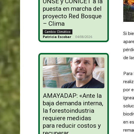
UNSE y CONICET a la
puesta en marcha del
proyecto Red Bosque
– Clima
Cambio Climático
Si bi
Patricia Escobar
-
04/08/2026
apare
pérdi
de la
Para 
reali
por e
AMAYADAP: «Ante la
ígnea
baja demanda interna,
soluc
la forestoindustria
biodi
requiere medidas
en es
para reducir costos y
remar
recuperar