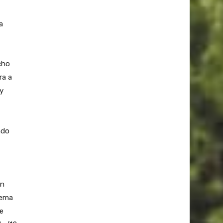
a
cho
ra a
 y
ndo
un
tema
de