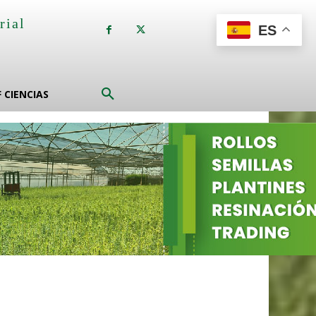
rial
ES
a
F CIENCIAS