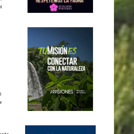
l
l
e