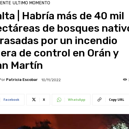
IENTE
ULTIMO MOMENTO
lta | Habría más de 40 mil
ectáreas de bosques nativ
rasadas por un incendio
era de control en Orán y
an Martín
Por
Patricia Escobar
10/11/2022
Facebook
X
WhatsApp
Copy URL