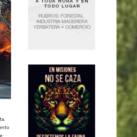
ta.
mento
ue