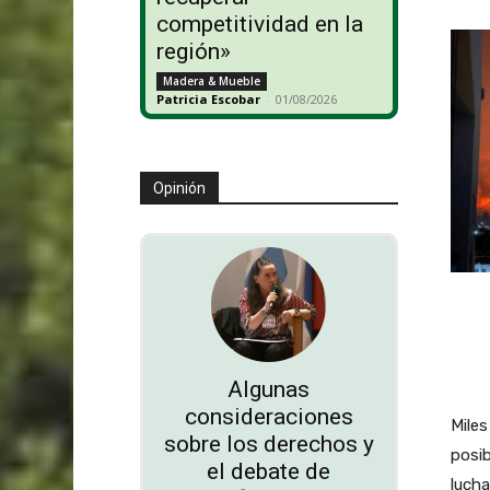
competitividad en la
región»
Madera & Mueble
Patricia Escobar
-
01/08/2026
Opinión
Algunas
consideraciones
Mile
sobre los derechos y
posib
el debate de
lucha