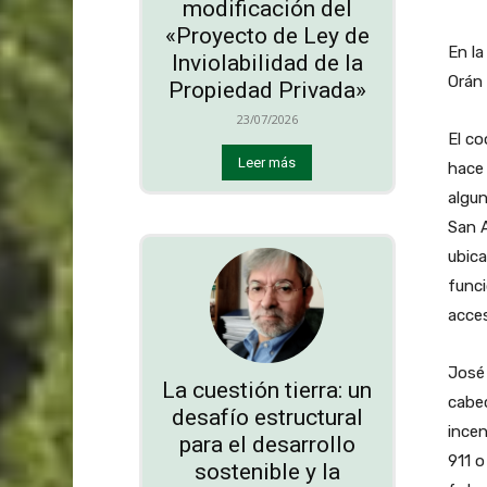
modificación del
«Proyecto de Ley de
En la
Inviolabilidad de la
Orán 
Propiedad Privada»
23/07/2026
El co
Leer más
hace 
algun
San A
ubica
funci
acces
José
La cuestión tierra: un
cabec
desafío estructural
incen
para el desarrollo
911 o
sostenible y la