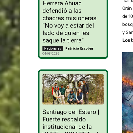
“En 
Herrera Ahuad
Orán 
defendió a las
de 10
chacras misioneras:
bosqu
“No voy a estar del
lado de quien les
y San
saque la tierra”
Lout
Patricia Escobar
-
Nacionales
04/08/2026
Santiago del Estero |
Fuerte respaldo
institucional de la