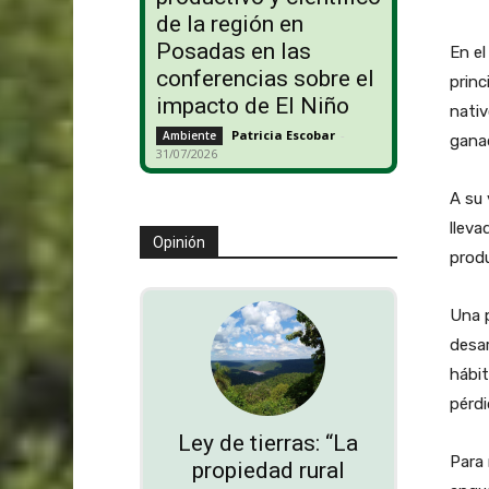
de la región en
Posadas en las
En el
conferencias sobre el
princ
impacto de El Niño
nativ
Patricia Escobar
-
Ambiente
ganad
31/07/2026
A su 
llev
Opinión
prod
Una p
desar
hábit
pérdi
Ley de tierras: “La
Para 
propiedad rural