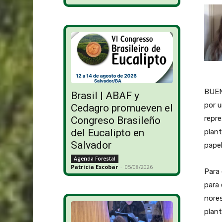
BUENO
Brasil | ABAF y
por u
Cedagro promueven el
repre
Congreso Brasileño
del Eucalipto en
plant
Salvador
papel
Agenda Forestal
Patricia Escobar
-
05/08/2026
Para 
para 
nores
plan