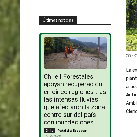
Últimas noticias
??????
La ex
Chile | Forestales
plant
apoyan recuperación
artíc
en cinco regiones tras
Artu
las intensas lluvias
Ambie
que afectaron la zona
Cienc
centro sur del país
con inundaciones
Patricia Escobar
-
Chile
06/08/2026