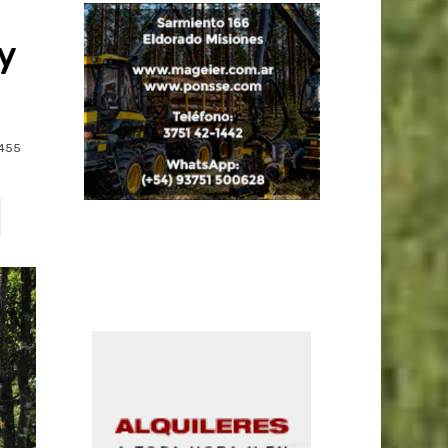
y
455