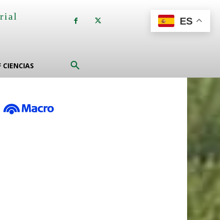
rial
ES
a
F CIENCIAS