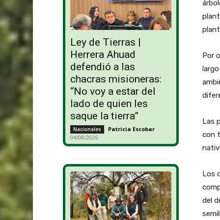
árbol
plant
plant
Ley de Tierras |
Herrera Ahuad
Por o
defendió a las
largo
chacras misioneras:
ambie
“No voy a estar del
difer
lado de quien les
saque la tierra”
Las p
Patricia Escobar
-
Nacionales
con t
04/08/2026
nativ
Los o
compa
del d
semil