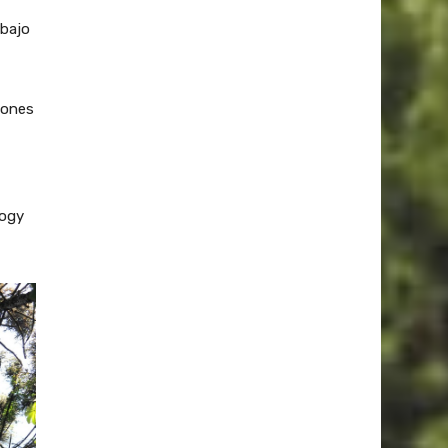
ebajo
iones
logy