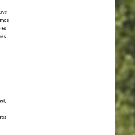
tuye
timos
oles
nes
sil,
uros