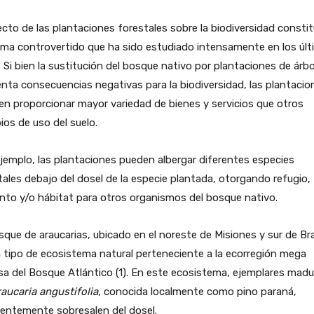
ecto de las plantaciones forestales sobre la biodiversidad consti
ema controvertido que ha sido estudiado intensamente en los úl
 Si bien la sustitución del bosque nativo por plantaciones de árb
nta consecuencias negativas para la biodiversidad, las plantacio
n proporcionar mayor variedad de bienes y servicios que otros
os de uso del suelo.
jemplo, las plantaciones pueden albergar diferentes especies
ales debajo del dosel de la especie plantada, otorgando refugio,
nto y/o hábitat para otros organismos del bosque nativo.
sque de araucarias, ubicado en el noreste de Misiones y sur de Bra
 tipo de ecosistema natural perteneciente a la ecorregión mega
sa del Bosque Atlántico (1). En este ecosistema, ejemplares mad
aucaria angustifolia
, conocida localmente como pino paraná,
entemente sobresalen del dosel.