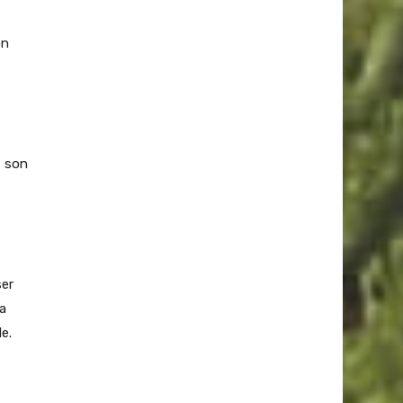
on
s son
ser
la
e.