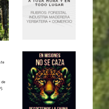
ste
d de
).