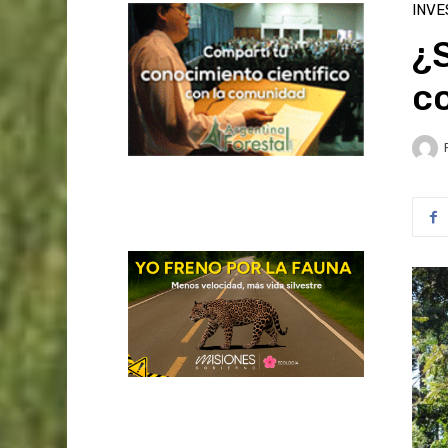
INVE
¿
co