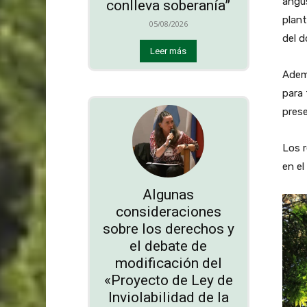
angus
conlleva soberanía”
plan
05/08/2026
del d
Leer más
Ademá
para 
prese
Los r
en el
Algunas
consideraciones
sobre los derechos y
el debate de
modificación del
«Proyecto de Ley de
Inviolabilidad de la