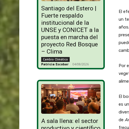
Santiago del Estero |
El ef
Fuerte respaldo
un t
institucional de la
años.
UNSE y CONICET a la
prese
puesta en marcha del
puede
proyecto Red Bosque
cambi
– Clima
Cambio Climático
Patricia Escobar
-
04/08/2026
Por e
veget
alime
El bo
es un
diver
de
Ar
A sala llena: el sector
productivo y científico
frecu