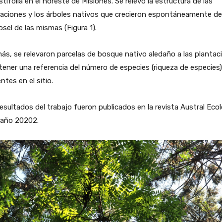
tifolia en el noreste de Misiones. Se relevó la estructura de las
taciones y los árboles nativos que crecieron espontáneamente d
osel de las mismas (Figura 1).
s, se relevaron parcelas de bosque nativo aledaño a las plantac
tener una referencia del número de especies (riqueza de especies)
ntes en el sitio.
esultados del trabajo fueron publicados en la revista Austral Eco
 año 20202.