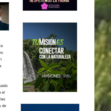
za
es
n
a
cuado
 el
 las
s de