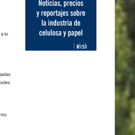
a lo
jadas
boles
anto