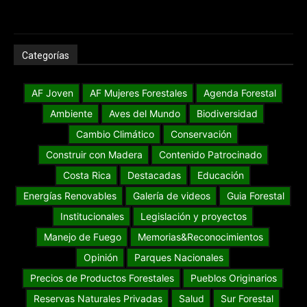
Categorías
AF Joven
AF Mujeres Forestales
Agenda Forestal
Ambiente
Aves del Mundo
Biodiversidad
Cambio Climático
Conservación
Construir con Madera
Contenido Patrocinado
Costa Rica
Destacadas
Educación
Energías Renovables
Galería de videos
Guia Forestal
Institucionales
Legislación y proyectos
Manejo de Fuego
Memorias&Reconocimientos
Opinión
Parques Nacionales
Precios de Productos Forestales
Pueblos Originarios
Reservas Naturales Privadas
Salud
Sur Forestal