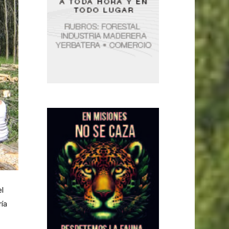
l
ría