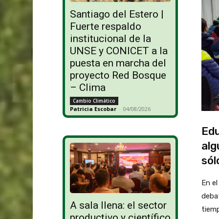
Santiago del Estero |
Fuerte respaldo
institucional de la
UNSE y CONICET a la
puesta en marcha del
proyecto Red Bosque
– Clima
Cambio Climático
Patricia Escobar
-
04/08/2026
Edu
alg
sól
En el
debat
A sala llena: el sector
tiem
productivo y científico