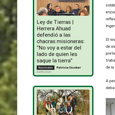
colab
encon
refle
Ley de Tierras |
Ingen
Herrera Ahuad
defendió a las
El re
chacras misioneras:
de es
“No voy a estar del
prete
lado de quien les
saque la tierra”
traba
de la
Patricia Escobar
-
Nacionales
04/08/2026
A pes
debat