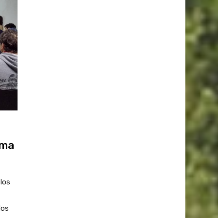
ema
 los
dos