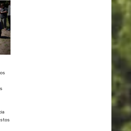
dos
os
cia
estos