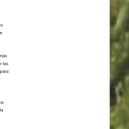
os
se
 más
 las
 para
sa,
la