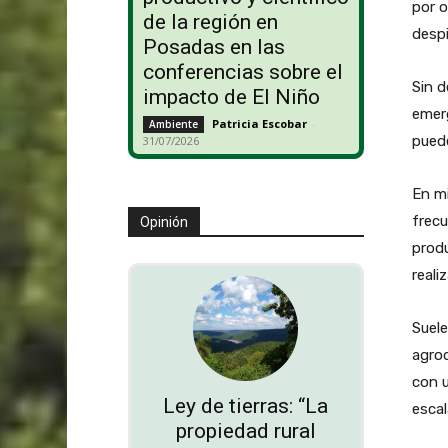
por o
de la región en
despi
Posadas en las
conferencias sobre el
Sin d
impacto de El Niño
emerg
Patricia Escobar
-
Ambiente
puede
31/07/2026
En m
frecu
Opinión
produ
reali
Suele
agroq
con u
Ley de tierras: “La
escal
propiedad rural