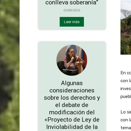
conlleva soberanía”
05/08/2026
Leer más
En co
con l
Algunas
inves
consideraciones
puebl
sobre los derechos y
el debate de
modificación del
Lo si
«Proyecto de Ley de
con l
Inviolabilidad de la
tema