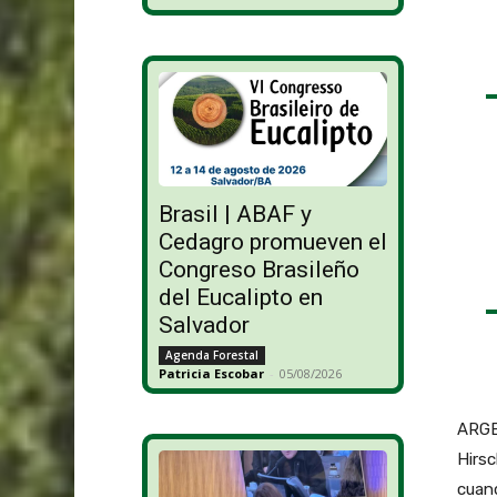
Brasil | ABAF y
Cedagro promueven el
Congreso Brasileño
del Eucalipto en
Salvador
Agenda Forestal
Patricia Escobar
-
05/08/2026
ARGEN
Hirsc
cuan