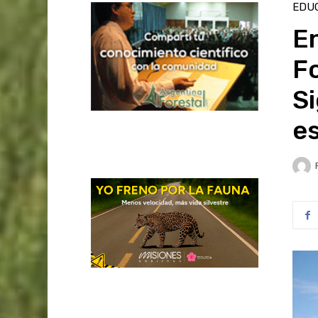
EDU
En
Fo
Si
es