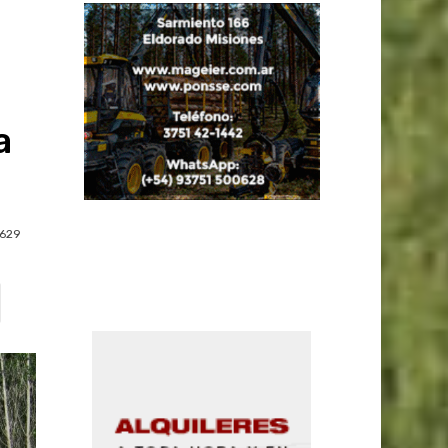
a
629