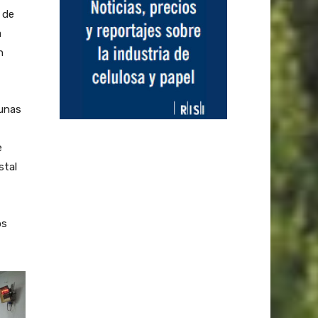
 de
a
n
gunas
e
stal
os