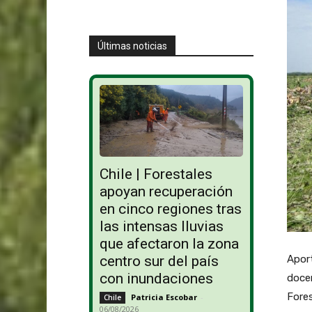
Últimas noticias
Chile | Forestales
apoyan recuperación
en cinco regiones tras
las intensas lluvias
que afectaron la zona
centro sur del país
Aport
con inundaciones
doce
Fore
Patricia Escobar
-
Chile
06/08/2026