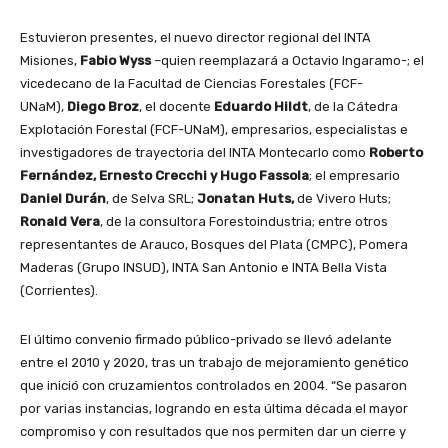
Estuvieron presentes, el nuevo director regional del INTA
Misiones,
Fabio Wyss
–quien reemplazará a Octavio Ingaramo-; el
vicedecano de la Facultad de Ciencias Forestales (FCF-
UNaM),
Diego Broz
, el docente
Eduardo Hildt
, de la Cátedra
Explotación Forestal (FCF-UNaM), empresarios, especialistas e
investigadores de trayectoria del INTA Montecarlo como
Roberto
Fernández, Ernesto Crecchi y Hugo Fassola
; el empresario
Daniel Durán
, de Selva SRL;
Jonatan Huts,
de Vivero Huts;
Ronald Vera
, de la consultora Forestoindustria; entre otros
representantes de Arauco, Bosques del Plata (CMPC), Pomera
Maderas (Grupo INSUD), INTA San Antonio e INTA Bella Vista
(Corrientes).
El último convenio firmado público-privado se llevó adelante
entre el 2010 y 2020, tras un trabajo de mejoramiento genético
que inició con cruzamientos controlados en 2004. “Se pasaron
por varias instancias, logrando en esta última década el mayor
compromiso y con resultados que nos permiten dar un cierre y