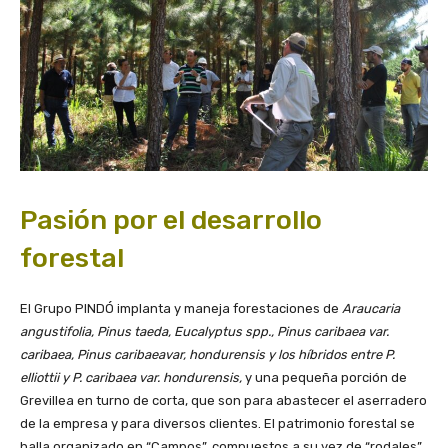
Pasión por el desarrollo
forestal
El Grupo PINDÓ implanta y maneja forestaciones de
Araucaria
angustifolia, Pinus taeda, Eucalyptus spp., Pinus caribaea var.
caribaea, Pinus caribaeavar, hondurensis y los híbridos entre P.
elliottii y P. caribaea var. hondurensis,
y una pequeña porción de
Grevillea en turno de corta, que son para abastecer el aserradero
de la empresa y para diversos clientes. El patrimonio forestal se
halla organizado en “Campos”, compuestos a su vez de “rodales”,