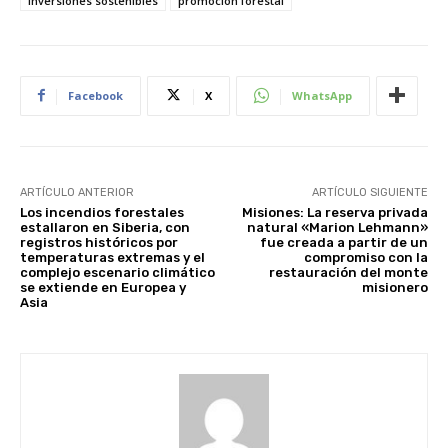
inversiones sostenibles
promoción forestal
Facebook
X
WhatsApp
ARTÍCULO ANTERIOR
ARTÍCULO SIGUIENTE
Los incendios forestales
Misiones: La reserva privada
estallaron en Siberia, con
natural «Marion Lehmann»
registros históricos por
fue creada a partir de un
temperaturas extremas y el
compromiso con la
complejo escenario climático
restauración del monte
se extiende en Europea y
misionero
Asia