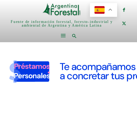
Fuente de información forestal, foresto-industrial y
ambiental de Argentina y América Latina