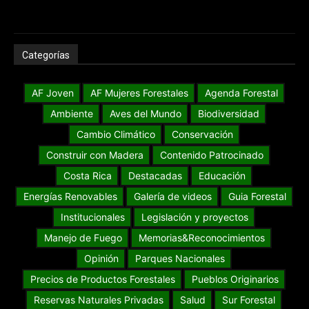
Categorías
AF Joven
AF Mujeres Forestales
Agenda Forestal
Ambiente
Aves del Mundo
Biodiversidad
Cambio Climático
Conservación
Construir con Madera
Contenido Patrocinado
Costa Rica
Destacadas
Educación
Energías Renovables
Galería de videos
Guia Forestal
Institucionales
Legislación y proyectos
Manejo de Fuego
Memorias&Reconocimientos
Opinión
Parques Nacionales
Precios de Productos Forestales
Pueblos Originarios
Reservas Naturales Privadas
Salud
Sur Forestal