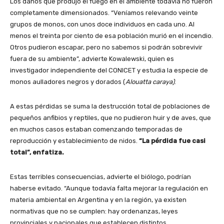
Los daños que produjo el fuego en el ambiente todavía no fueron
completamente dimensionados. “Veníamos relevando veinte
grupos de monos, con unos doce individuos en cada uno. Al
menos el treinta por ciento de esa población murió en el incendio.
Otros pudieron escapar, pero no sabemos si podrán sobrevivir
fuera de su ambiente”, advierte Kowalewski, quien es
investigador independiente del CONICET y estudia la especie de
monos aulladores negros y dorados (
Alouatta caraya)
.
A estas pérdidas se suma la destrucción total de poblaciones de
pequeños anfibios y reptiles, que no pudieron huir y de aves, que
en muchos casos estaban comenzando temporadas de
reproducción y establecimiento de nidos.
“La pérdida fue casi
total”, enfatiza.
Estas terribles consecuencias, advierte el biólogo, podrían
haberse evitado. “Aunque todavía falta mejorar la regulación en
materia ambiental en Argentina y en la región, ya existen
normativas que no se cumplen: hay ordenanzas, leyes
provinciales y nacionales que establecen distintos