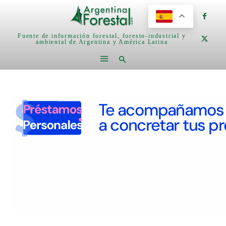
Fuente de información forestal, foresto-industrial y
ambiental de Argentina y América Latina